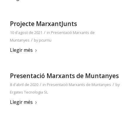
Projecte MarxantJunts
/
10 d'agost de 2021
in
Presentació Marxants de
/
Muntanyes
by
pcurriu
Llegir més
Presentació Marxants de Muntanyes
/
/
8 d'abril de 2020
in
Presentació Marxants de Muntanyes
by
Ergates Tecnologia SL
Llegir més