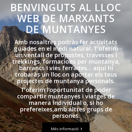
BENVINGUTS AL LLOC
WEB DE MARXANTS
DE MUNTANYES
Amb nosaltres podràs fer activitats
guiades en el medi natural. T’oferim
un ventall de propostes, travesses i
trekkings, formacions per muntanya,
barrancs i vies ferrades… aquí hi
trobaràs un lloc on aportar els teus
projectes de muntanya personals.
T’oferim l’oportunitat de poder
compartir muntanyes i viatges de
manera individual o, si ho
prefereixes,amb altres grups de
persones.
Més informació