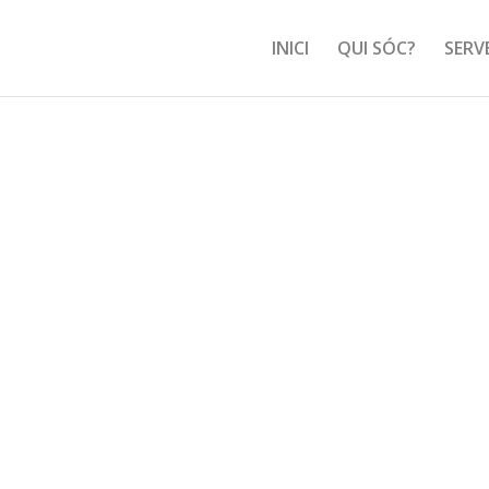
INICI
QUI SÓC?
SERV