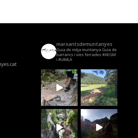
marxantsdemuntanyes
Guia de mitja muntanya
Guia de
barrancs i vies ferrades
#AEGM
i #UIMLA
yes.cat