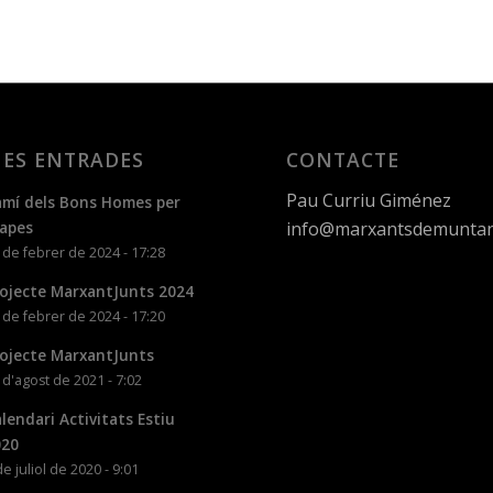
ES ENTRADES
CONTACTE
Pau Curriu Giménez
mí dels Bons Homes per
info@marxantsdemuntan
apes
 de febrer de 2024 - 17:28
ojecte MarxantJunts 2024
 de febrer de 2024 - 17:20
ojecte MarxantJunts
 d'agost de 2021 - 7:02
lendari Activitats Estiu
020
de juliol de 2020 - 9:01