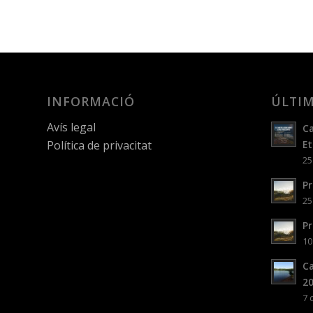
INFORMACIÓ
ÚLTIM
Avís legal
Ca
Política de privacitat
Et
25
Pr
25
Pr
10
Ca
2
7 