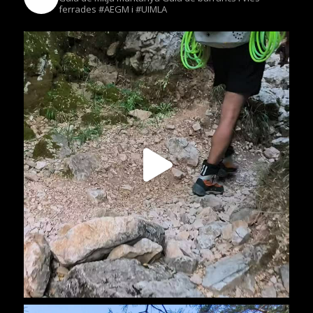
ferrades
#AEGM i #UIMLA