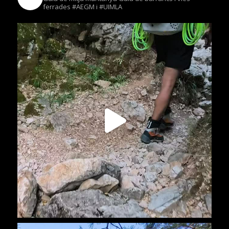
ferrades
#AEGM i #UIMLA