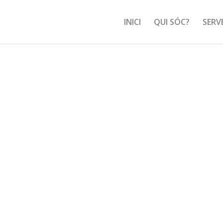
INICI
QUI SÓC?
SERV