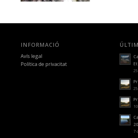
INFORMACIÓ
ÚLTIM
Avís legal
Ca
Política de privacitat
Et
25
Pr
25
Pr
10
Ca
2
7 