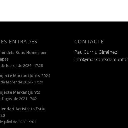
ES ENTRADES
CONTACTE
Pau Curriu Giménez
mí dels Bons Homes per
info@marxantsdemuntan
apes
 de febrer de 2024 - 17:28
ojecte MarxantJunts 2024
 de febrer de 2024 - 17:20
ojecte MarxantJunts
 d'agost de 2021 - 7:02
lendari Activitats Estiu
020
de juliol de 2020 - 9:01