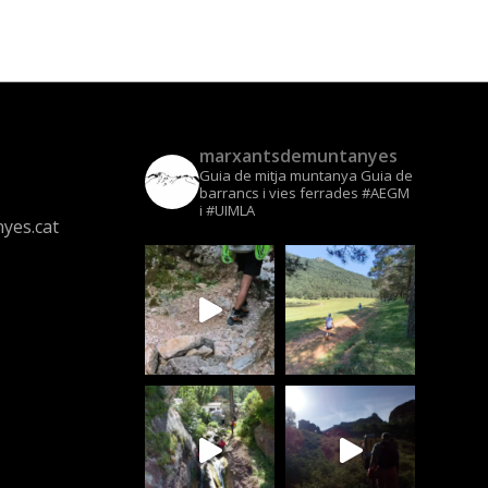
marxantsdemuntanyes
Guia de mitja muntanya
Guia de
barrancs i vies ferrades
#AEGM
i #UIMLA
yes.cat