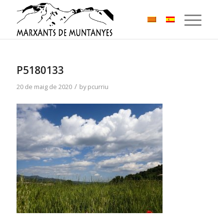
P5180133
/
20 de maig de 2020
by
pcurriu