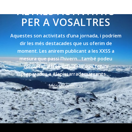
AQUESTES I MOLTES
ALTRES ACTIVITATS
PER A VOSALTRES
Aquestes son activitats d’una jornada, i podríem
dir les més destacades que us oferim de
moment. Les anirem publicant a les XXSS a
mesura que passi l’hivern…també podeu
consultar altres activitats que tenim
preparades a #lapissarrademarxants …
Més informació