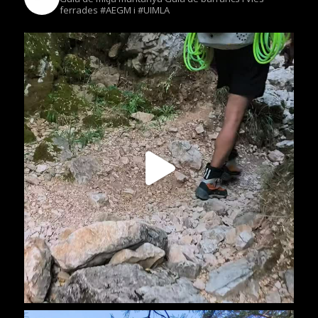
ferrades
#AEGM i #UIMLA