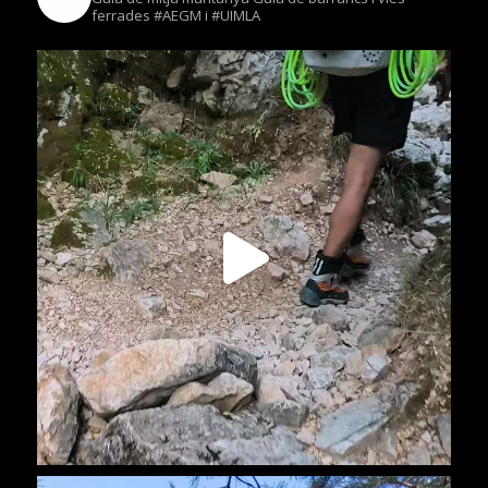
ferrades
#AEGM i #UIMLA